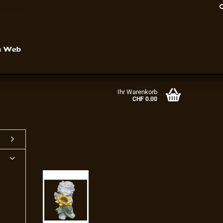
Ihr Warenkorb
CHF 0.00
»
»
»
Startseite
IGOR und OLGA
IGOR Jahreszeiten
IGOR mit Sonnenblumen (Figur 2) Höhe: 7 cm
Konto erstellen
Passwort vergessen?