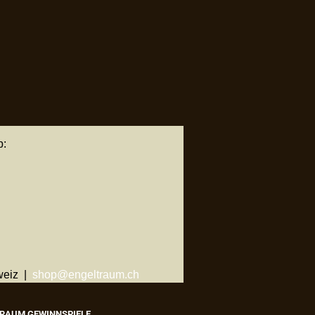
p:
weiz |
shop@engeltraum.ch
RAUM GEWINNSPIELE