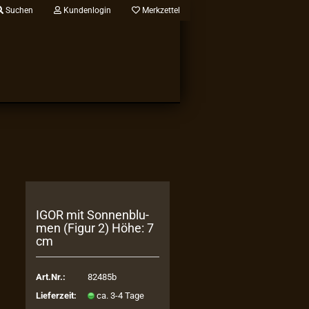
Suchen
Kundenlogin
Merkzettel
IGOR mit Son­nen­blu­
men (Figur 2) Höhe: 7
cm
Art.Nr.:
82485b
Lieferzeit:
ca. 3-4 Tage