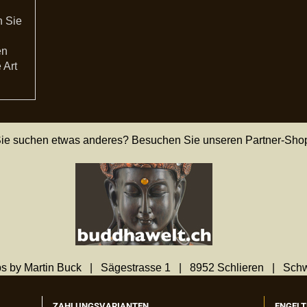
n Sie
en
 Art
ie suchen etwas anderes? Besuchen Sie unseren Partner-Sho
s by Martin Buck | Sägestrasse 1 | 8952 Schlieren | Sch
ZAHLUNGSVARIANTEN
ENGELT