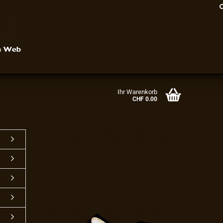
Ihr Warenkorb
CHF 0.00
»
»
Startseite
Engel aus Stein und Metall
Terracotta-Engel zum Aufhängen (Figur 4) Höhe: 17 cm
Konto erstellen
Passwort vergessen?