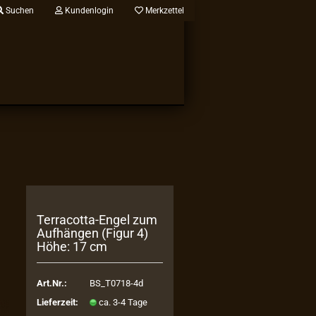
Suchen
Kundenlogin
Merkzettel
Terracotta-​Engel zum
Auf­hän­gen (Figur 4)
Höhe: 17 cm
Art.Nr.:
BS_T0718-4d
Lieferzeit:
ca. 3-4 Tage