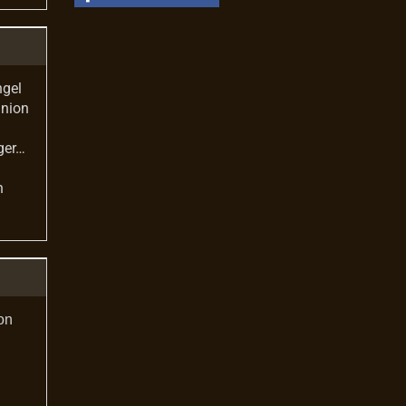
ngel
union
ger…
n
on