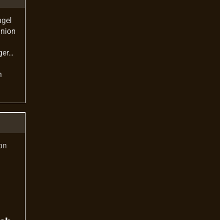
ngel
union
ger…
n
on