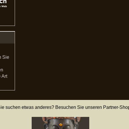
n Sie
en
 Art
ie suchen etwas anderes? Besuchen Sie unseren Partner-Sho