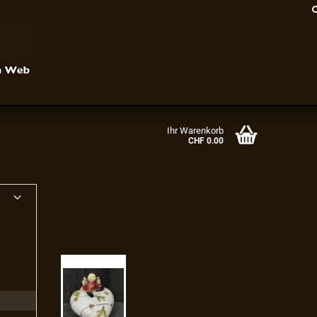
Ihr Warenkorb
CHF 0.00
»
»
Startseite
Weihnachts-Zauber
»
Kleine Weihnachtsengel
Konto erstellen
Engel auf Herzstein rot (Figur 1) Höhe: 9 cm
Passwort vergessen?