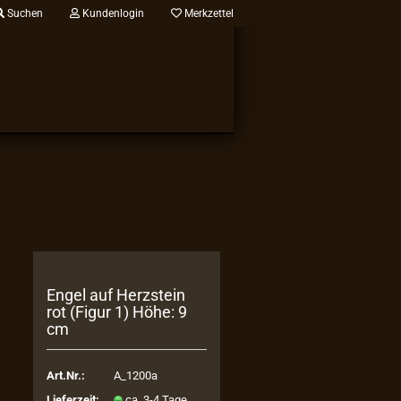
Suchen
Kundenlogin
Merkzettel
Engel auf Herz­stein
rot (Figur 1) Höhe: 9
cm
Art.Nr.:
A_1200a
Lieferzeit:
ca. 3-4 Tage