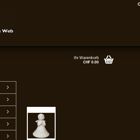
Ihr Warenkorb
CHF 0.00
»
»
Startseite
Engel aus Porzellan und Keramik
Engel-Tischglocke ( Figur 1) Höhe: 10 cm
Konto erstellen
Passwort vergessen?