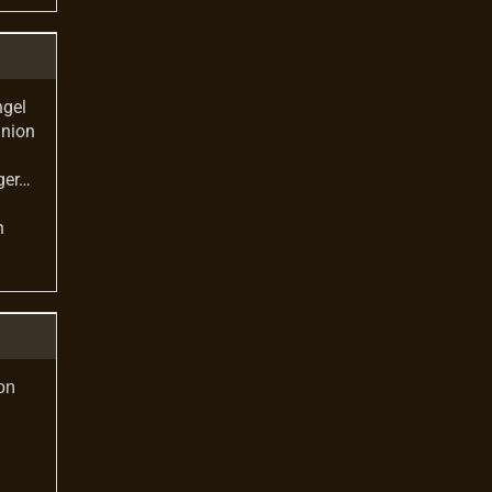
ngel
union
ger…
n
on