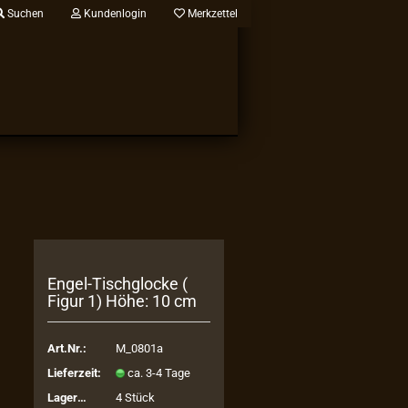
Suchen
Kundenlogin
Merkzettel
Engel-​Tischglocke (
Figur 1) Höhe: 10 cm
Art.Nr.:
M_0801a
Lieferzeit:
ca. 3-4 Tage
Lagerbestand:
4
Stück