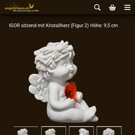
IGOR sit­zend mit Kris­tall­herz (Figur 2) Höhe: 9,5 cm