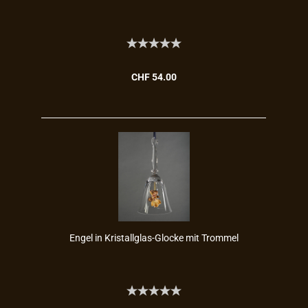
CHF 54.00
Engel in Kristallglas-​​Glo­cke mit Trom­mel