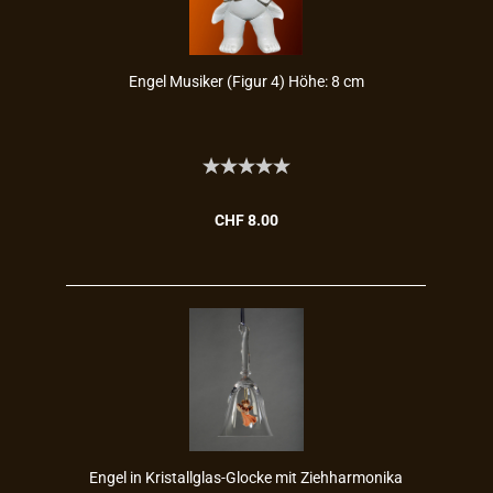
Engel Mu­si­ker (Figur 4) Höhe: 8 cm
CHF 8.00
Engel in Kristallglas-​​Glo­cke mit Zieh­har­mo­ni­ka