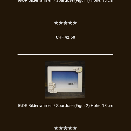
IGOR Bil­der­rah­men / Spar­do­se (Figur 1) Höhe: 18 cm
CHF 42.50
IGOR Bil­der­rah­men / Spar­do­se (Figur 2) Höhe: 13 cm