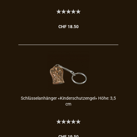
CHF 18.50
Schlüs­sel­an­hän­ger «Kin­der­schutz­en­gel» Höhe: 3,5
cm
CHF 19.50