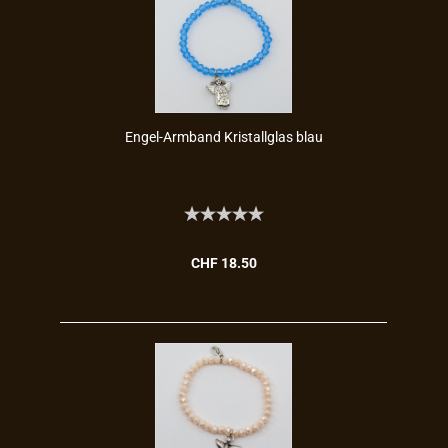
Engel-​​Arm­band Kris­tall­glas blau
CHF 18.50