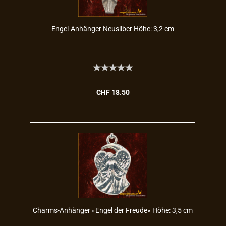
Engel-​​An­hän­ger Neu­sil­ber Höhe: 3,2 cm
CHF 18.50
Charms-​​An­hän­ger «Engel der Freu­de» Höhe: 3,5 cm