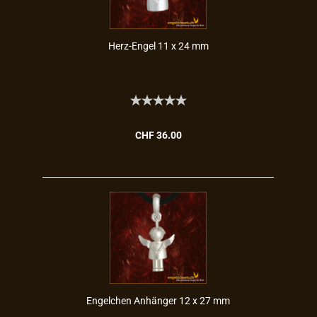
Herz-​Engel 11 x 24 mm
CHF 36.00
En­gel­chen An­hän­ger 12 x 27 mm