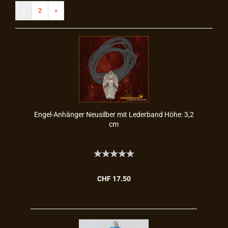
1
2
»
Engel-​​An­hän­ger Neu­sil­ber mit Le­der­band Höhe: 3,2
cm
CHF 17.50