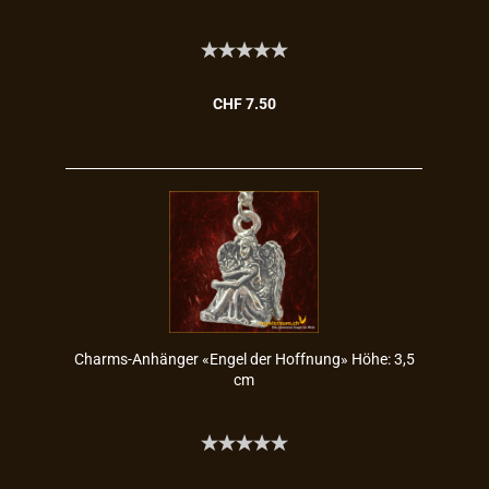
CHF 7.50
Charms-​​An­hän­ger «Engel der Hoff­nung» Höhe: 3,5
cm