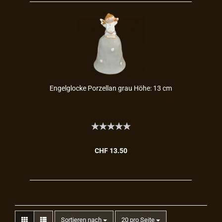
En­gel­glo­cke Por­zel­lan grau Höhe: 13 cm
CHF 13.50
Sortieren nach
20 pro Seite