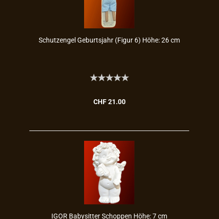
Schutz­en­gel Ge­burts­jahr (Figur 6) Höhe: 26 cm
CHF 21.00
IGOR Ba­by­sit­ter Schop­pen Höhe: 7 cm