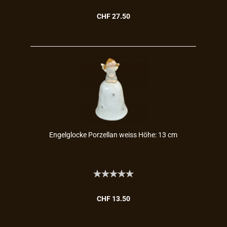
CHF 27.50
En­gel­glo­cke Por­zel­lan weiss Höhe: 13 cm
CHF 13.50