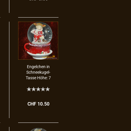
En­gel­chen in
Schneekugel-​​
Tasse Höhe: 7
cm
CHF 10.50