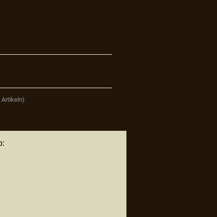
9
Artikeln)
p: