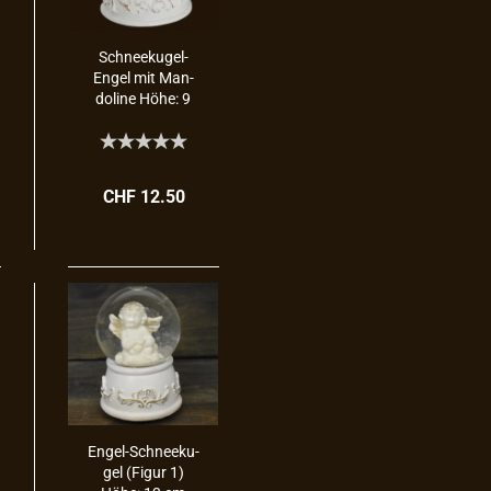
Schneekugel-​​
Engel mit Man­
do­li­ne Höhe: 9
cm
CHF 12.50
Engel-​​Schnee­ku­
gel (Figur 1)