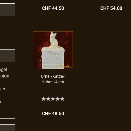
CHF 44.50
CHF 54.00
ngel
union
Urne «Katze»
Höhe: 14 cm
ger…
n
CHF 48.50