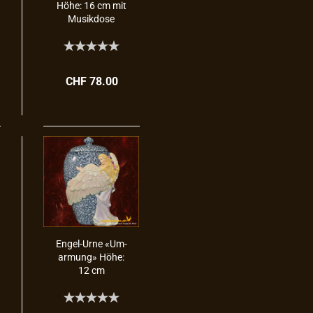
Höhe: 16 cm mit
Mu­sik­do­se
CHF 78.00
Engel-​​Urne «Um­
ar­mung» Höhe:
12 cm