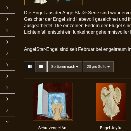
Die Engel aus der AngelStar®-Serie sind wundervoll 
Gesichter der Engel sind liebevoll gezeichnet und ih
ausgearbeitet. Die einzelnen Federn der Flügel sind
Lichtein
fall entsteht ein funkelnder geheimnisvoller 
AngelStar-Engel sind seit Februar bei engeltraum i
Sortieren nach
20 pro Seite
Schutz­en­gel An­
Engel Joy­ful