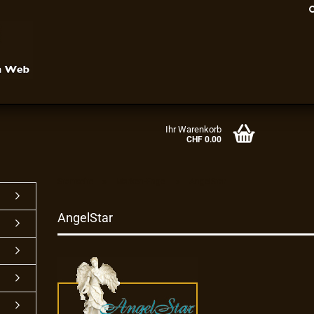
Ihr Warenkorb
CHF 0.00
»
»
Startseite
Marken-Engel
AngelStar
Konto erstellen
AngelStar
Passwort vergessen?