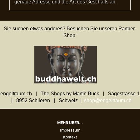
genaue Adresse und die Art des Geschäfts an.
Sie suchen etwas anderes? Besuchen Sie unseren Partner-
Shop:
engeltraum.ch | The Shops by Martin Buck | Sägestrasse 1
| 8952 Schlieren | Schweiz |
shop@engeltraum.ch
MEHR ÜBER...
Impressum
Kontakt