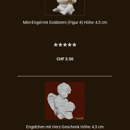
Mini-​Engel mit Gold­stern (Figur 4) Höhe: 4,5 cm
CHF 3.50
En­gel­chen mit Herz-​Ge­schenk Höhe: 4,5 cm