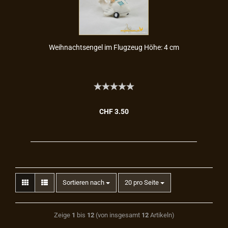
Weih­nachts­en­gel im Flug­zeug Höhe: 4 cm
CHF 3.50
Sortieren nach
20 pro Seite
Zeige
1
bis
12
(von insgesamt
12
Artikeln)