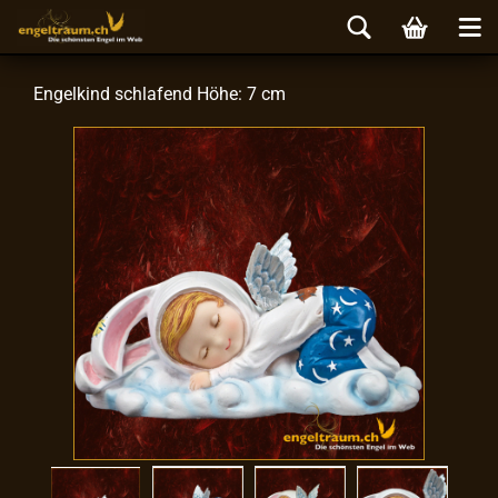
En­gel­kind schla­fend Höhe: 7 cm