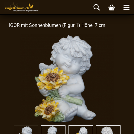
IGOR mit Son­nen­blu­men (Figur 1) Höhe: 7 cm