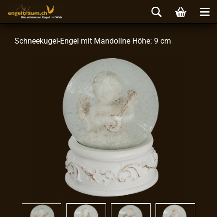
Schneekugel-​Engel mit Man­do­li­ne Höhe: 9 cm