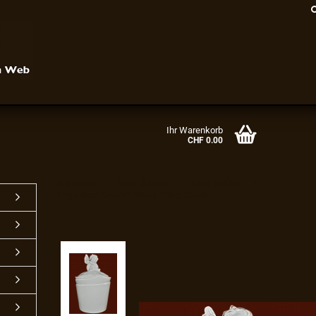
Ihr Warenkorb
CHF 0.00
»
»
»
Startseite
Engel-Objekte
Engel-Gefässe
Engel-Topf Keramik braun Höhe: 25 cm
Konto erstellen
Passwort vergessen?