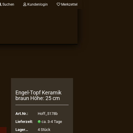
Suchen
Kundenlogin
Merkzettel
Engel-​Topf Ke­ra­mik
braun Höhe: 25 cm
Art.Nr.:
Hoff_5178b
Lieferzeit:
ca. 3-4 Tage
Lagerbestand:
4
Stück