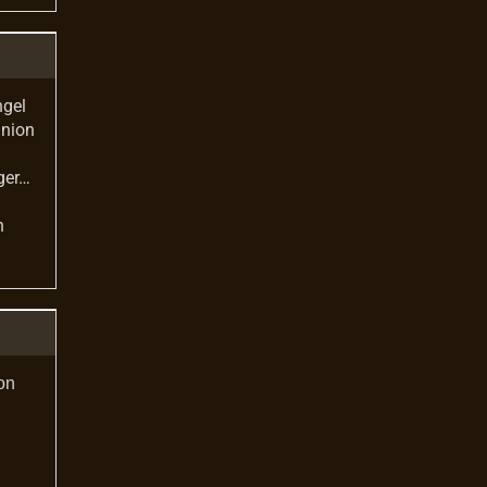
ngel
union
ger…
n
on